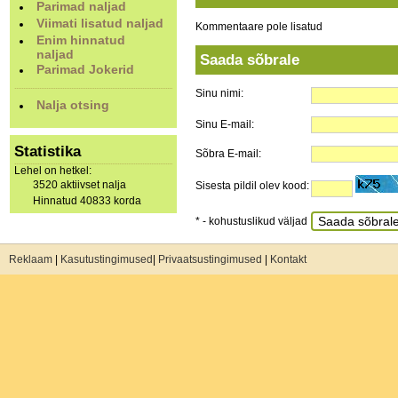
Parimad naljad
Viimati lisatud naljad
Kommentaare pole lisatud
Enim hinnatud
naljad
Saada sõbrale
Parimad Jokerid
Sinu nimi:
Nalja otsing
Sinu E-mail:
Statistika
Sõbra E-mail:
Lehel on hetkel:
3520 aktiivset nalja
Sisesta pildil olev kood:
Hinnatud 40833 korda
* - kohustuslikud väljad
Reklaam
|
Kasutustingimused
|
Privaatsustingimused
|
Kontakt