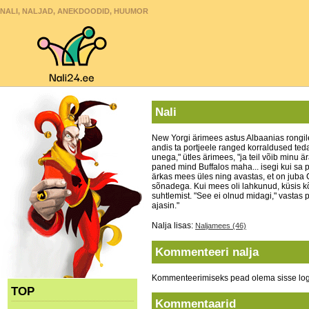
NALI, NALJAD, ANEKDOODID, HUUMOR
Nali
New Yorgi ärimees astus Albaanias rongile 
andis ta portjeele ranged korraldused ted
unega," ütles ärimees, "ja teil võib minu ä
paned mind Buffalos maha... isegi kui sa
ärkas mees üles ning avastas, et on juba C
sõnadega. Kui mees oli lahkunud, küsis kõrv
suhtlemist. "See ei olnud midagi," vastas
ajasin."
Nalja lisas:
Naljamees (46)
Kommenteeri nalja
Kommenteerimiseks pead olema sisse log
TOP
Kommentaarid