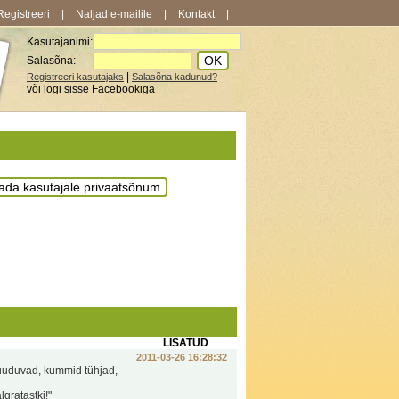
Registreeri
|
Naljad e-mailile
|
Kontakt
|
Kasutajanimi:
Salasõna:
|
Registreeri kasutajaks
Salasõna kadunud?
või logi sisse Facebookiga
LISATUD
2011-03-26 16:28:32
d puuduvad, kummid tühjad,
gratastki!"