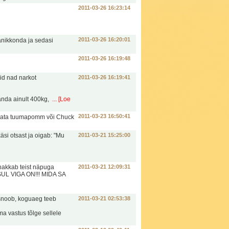
2011-03-26 16:23:14
2011-03-26 16:20:01
anikkonda ja sedasi
2011-03-26 16:19:48
id nad narkot
2011-03-26 16:19:41
anda ainult 400kg,
... [Loe
2011-03-23 16:50:41
 saata tuumapomm või Chuck
äsi otsast ja oigab: "Mu
2011-03-21 15:25:00
 hakkab teist näpuga
2011-03-21 12:09:31
 SUL VIGA ON!!! MIDA SA
a snoob, koguaeg teeb
2011-03-21 02:53:38
ma vastus tõlge sellele