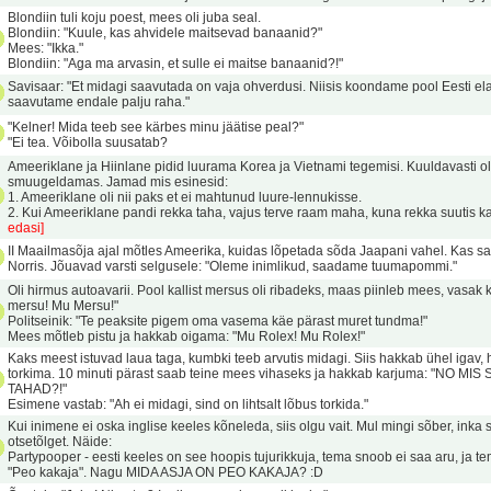
Blondiin tuli koju poest, mees oli juba seal.
Blondiin: "Kuule, kas ahvidele maitsevad banaanid?"
Mees: "Ikka."
Blondiin: "Aga ma arvasin, et sulle ei maitse banaanid?!"
Savisaar: "Et midagi saavutada on vaja ohverdusi. Niisis koondame pool Eesti el
saavutame endale palju raha."
"Kelner! Mida teeb see kärbes minu jäätise peal?"
"Ei tea. Võibolla suusatab?
Ameeriklane ja Hiinlane pidid luurama Korea ja Vietnami tegemisi. Kuuldavasti ol
smuugeldamas. Jamad mis esinesid:
1. Ameeriklane oli nii paks et ei mahtunud luure-lennukisse.
2. Kui Ameeriklane pandi rekka taha, vajus terve raam maha, kuna rekka suutis k
edasi]
II Maailmasõja ajal mõtles Ameerika, kuidas lõpetada sõda Jaapani vahel. Kas
Norris. Jõuavad varsti selgusele: "Oleme inimlikud, saadame tuumapommi."
Oli hirmus autoavarii. Pool kallist mersus oli ribadeks, maas piinleb mees, vasak k
mersu! Mu Mersu!"
Politseinik: "Te peaksite pigem oma vasema käe pärast muret tundma!"
Mees mõtleb pistu ja hakkab oigama: "Mu Rolex! Mu Rolex!"
Kaks meest istuvad laua taga, kumbki teeb arvutis midagi. Siis hakkab ühel igav,
torkima. 10 minuti pärast saab teine mees vihaseks ja hakkab karjuma: "NO MIS
TAHAD?!"
Esimene vastab: "Ah ei midagi, sind on lihtsalt lõbus torkida."
Kui inimene ei oska inglise keeles kõneleda, siis olgu vait. Mul mingi sõber, ink
otsetõlget. Näide:
Partypooper - eesti keeles on see hoopis tujurikkuja, tema snoob ei saa aru, ja te
"Peo kakaja". Nagu MIDA ASJA ON PEO KAKAJA? :D