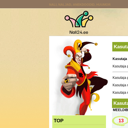
NALI, NALJAD, ANEKDOODID, HUUMOR
Kasuta
Kasutaja 
Kasutaja 
Kasutaja p
Kasutaja 
Kasutaja 
Kasuta
MEELDI
TOP
13