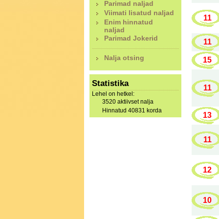
Parimad naljad
Viimati lisatud naljad
11
Enim hinnatud
naljad
Parimad Jokerid
11
Nalja otsing
15
Statistika
11
Lehel on hetkel:
3520 aktiivset nalja
Hinnatud 40831 korda
13
11
12
10