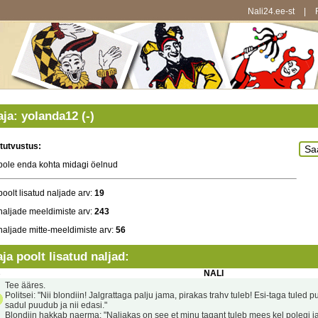
Nali24.ee-st
|
ja: yolanda12 (-)
tutvustus:
pole enda kohta midagi öelnud
oolt lisatud naljade arv:
19
naljade meeldimiste arv:
243
naljade mitte-meeldimiste arv:
56
ja poolt lisatud naljad:
B
NALI
Tee ääres.
Politsei: "Nii blondiin! Jalgrattaga palju jama, pirakas trahv tuleb! Esi-taga tule
sadul puudub ja nii edasi."
Blondiin hakkab naerma: "Naljakas on see et minu tagant tuleb mees kel polegi jal