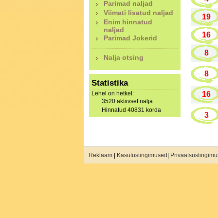
Parimad naljad
Viimati lisatud naljad
19
Enim hinnatud
naljad
16
Parimad Jokerid
8
Nalja otsing
8
Statistika
Lehel on hetkel:
16
3520 aktiivset nalja
Hinnatud 40831 korda
3
Reklaam
|
Kasutustingimused
|
Privaatsustingim