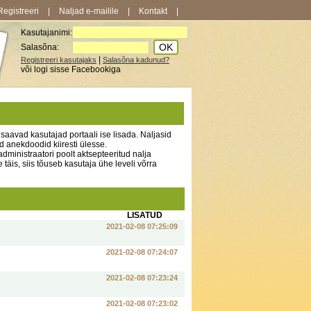
Registreeri
|
Naljad e-mailile
|
Kontakt
|
Kasutajanimi:
Salasõna:
|
Registreeri kasutajaks
Salasõna kadunud?
või logi sisse Facebookiga
aavad kasutajad portaali ise lisada. Naljasid
 anekdoodid kiiresti ülesse.
dministraatori poolt aktsepteeritud nalja
e täis, siis tõuseb kasutaja ühe leveli võrra
LISATUD
2021-02-08 07:25:09
2021-02-08 07:24:07
2021-02-08 07:23:24
2021-02-08 07:23:02