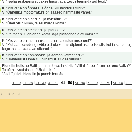
V: "Itaalia restoranis süüakse tigusi, aga Eestis teenindavad teod."
K: "Mis vahe on õnnetul ja õnnelikul mootorratturil?"
V: "Õnnelikul mootorratturil on sääsed hammaste vahel."
K: "Mis vahe on blondiinil ja käterätikul?"
V: "Ühel otsid kuiva, teisel märga kohta."
K: "Mis vahe on pelmeenil ja pioneeril?"
V: "Pelmeeni tuleb enne keeta, aga pioneer on alati valmis."
K: "Mis vahe on mehaanikatudengil ja diplomiinseneril?"
V: "Mehaanikatudengit võib pidada valmis diplomiinseneriks siis, kui ta saab aru, e
kogu tasuta saadavat alkoholi."
K: "Mis vahe on hambaarstil ja aeroobikatreeneril?"
V: "Hambaarst lubab sul piinamist istudes taluda."
Blondiin helistab Balti jaama infosse ja küsib: "Millal läheb järgmine rong Valka?"
Telefonis vastatakse: "Üks hetk..."
"Aitäh", ütleb blondiin ja paneb toru ära.
|
|
|
|
41 - 50
|
|
|
|
|
1 - 10
11 - 20
21 - 30
31 - 40
51 - 60
61 - 70
71 - 80
81 - 90
91 -
used
|
Kontakt