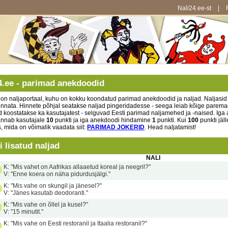
Nali24.ee-st
|
4.ee - parimad anekdoodid
 on naljaportaal, kuhu on kokku koondatud parimad anekdoodid ja naljad. Naljasid s
innata. Hinnete põhjal seatakse naljad pingeridadesse - seega leiab kõige paremad
 koostatakse ka kasutajatest - selguvad Eesti parimad naljamehed ja -naised. Iga a
annab kasutajale
10
punkti ja iga anekdoodi hindamine
1
punkti. Kui
100
punkti jäll
, mida on võimalik vaadata siit:
PARIMAD JOKERID
. Head naljatamist!
i lisatud naljad
B
NALI
K: "Mis vahet on Aafrikas allaaetud koreal ja neegril?"
V: "Enne koera on näha pidurdusjälgi."
K: "Mis vahe on skungil ja jänesel?"
V: "Jänes kasutab deodoranti."
K: "Mis vahe on õllel ja kusel?"
V: "15 minutit."
K: "Mis vahe on Eesti restoranil ja Itaalia restoranil?"