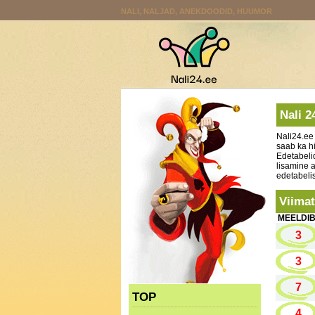
NALI, NALJAD, ANEKDOODID, HUUMOR
Nali 2
Nali24.ee
saab ka h
Edetabelid
lisamine 
edetabelis
Viimat
MEELDI
3
3
7
TOP
4